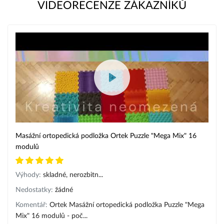
VIDEORECENZE ZÁKAZNÍKŮ
antistresová hračka
Dvojitý masážní míček s hroty
Sada balančních kamenů Krokodýl pro děti
Texturovaná pružná senzorická tyčinka SensoStick
Tvrdý masážní míček ø 9cm
Nové produkty v kategorii senzorických
hraček
Oboustranná senzorická antistresová podložka CalmPad,
velikost S
Sada dřevěných Montessori válečků - rozvojová pomůcka
Dřevěná Montessori násobilka
Masážní ortopedická podložka Ortek Puzzle "Mega Mix" 16
Dřevěná Montessori vkládačka Tvary
modulů
Mentální šachy pro rozvoj paměti a pozornosti Dřevěná
Montessori hračka
Výhody:
skladné, nerozbitn...
Nedostatky:
žádné
Komentář:
Ortek Masážní ortopedická podložka Puzzle "Mega
Mix" 16 modulů - poč...