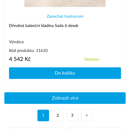
Zanechat hodnocení
Dřevěná balanční kladina Sada 6 desek
Výrobce
Kód produktu: 11610
4 542 Kč
Skladem
Do košíku
Zobrazit více
1
2
3
>