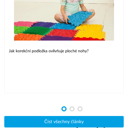
hračky pro rozvoj řeči
třídicí a skládací hry
edukační karty a kostky
hračky pro rozvoj paměti a pozornosti
Jak vybrat a objednat hračky pro vývoj
dítěte?
Objednání hraček pro rozvoj dítěte na Ortek.cz je jednoduché:
Jak korekční podložka ovlivňuje ploché nohy?
Vyberte hračku podle věku a potřeb dítěte.
Zohledněte úroveň vývoje a dovednosti.
Přidejte produkt do nákupního košíku.
Vyplňte doručovací a kontaktní údaje.
Zvolte způsob dopravy a platby.
Potvrďte objednávku a počkejte na doručení.
Pokud si nejste jisti výběrem, kontaktujte naše specialisty, kteří vám
rádi pomohou vybrat vhodné edukační hračky pro dítě.
Nejlepší edukační hračky v sortimentu Ortek
Číst všechny články
Fidget kostka pro rozvoj jemné motoriky Senzorická