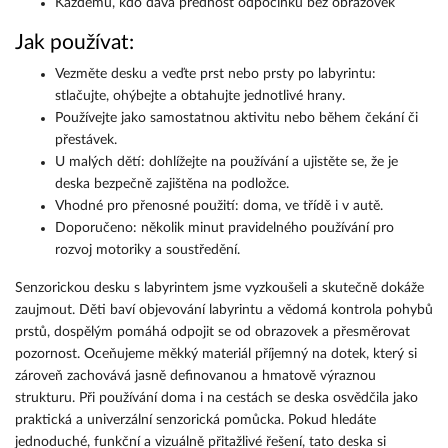
Každému, kdo dává přednost odpočinku bez obrazovek
Jak používat:
Vezměte desku a veďte prst nebo prsty po labyrintu:
stlačujte, ohýbejte a obtahujte jednotlivé hrany.
Používejte jako samostatnou aktivitu nebo během čekání či
přestávek.
U malých dětí: dohlížejte na používání a ujistěte se, že je
deska bezpečně zajištěna na podložce.
Vhodné pro přenosné použití: doma, ve třídě i v autě.
Doporučeno: několik minut pravidelného používání pro
rozvoj motoriky a soustředění.
Senzorickou desku s labyrintem jsme vyzkoušeli a skutečně dokáže
zaujmout. Děti baví objevování labyrintu a vědomá kontrola pohybů
prstů, dospělým pomáhá odpojit se od obrazovek a přesměrovat
pozornost. Oceňujeme měkký materiál příjemný na dotek, který si
zároveň zachovává jasně definovanou a hmatově výraznou
strukturu. Při používání doma i na cestách se deska osvědčila jako
praktická a univerzální senzorická pomůcka. Pokud hledáte
jednoduché, funkční a vizuálně přitažlivé řešení, tato deska si