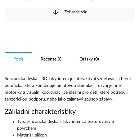
Zobrazit vše
PPL - Doručení na adresu
PPL - Doručení na pobočku
WE|DO - Doručení na adresu
GLS - Doručení na adresu
Popis
Recenze (0)
Otázky (0)
GLS - Doručení na pobočku
Senzorická deska s 3D labyrintem je interaktivní vzdělávací a herní
pomůcka, která kombinuje hmatovou stimulaci, rozvoj jemné
motoriky a vizuální koordinaci. Je ideální pro děti, které potřebují
senzorickou podporu, nebo jako zajímavý způsob zábavy.
Základní charakteristiky
Typ: senzorická deska s labyrintem a texturovaným
povrchem
Materiál: silikon