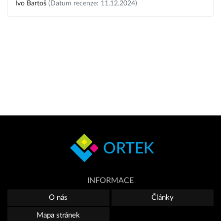
Ivo Bartoš
(Datum recenze: 11.12.2024)
ORTEK
INFORMACE
O nás
Články
Mapa stránek