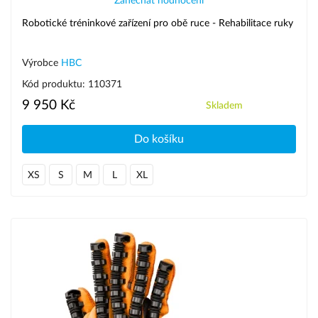
Zanechat hodnocení
Robotické tréninkové zařízení pro obě ruce - Rehabilitace ruky
Výrobce
HBC
Kód produktu: 110371
9 950 Kč
Skladem
Do košíku
XS
S
M
L
XL