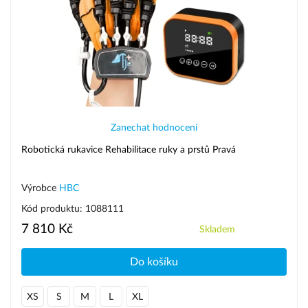
Zanechat hodnocení
Robotická rukavice Rehabilitace ruky a prstů Pravá
Výrobce
HBC
Kód produktu: 1088111
7 810 Kč
Skladem
Do košíku
XS
S
M
L
XL