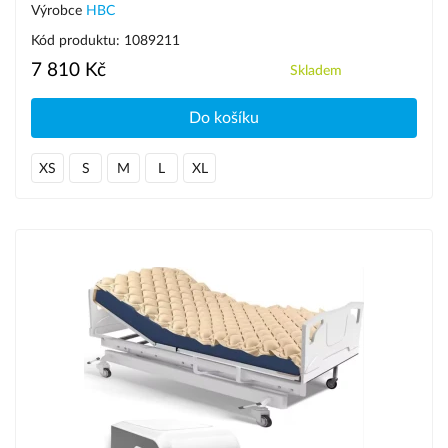
Výrobce
HBC
Kód produktu: 1089211
7 810 Kč
Skladem
Do košíku
XS
S
M
L
XL