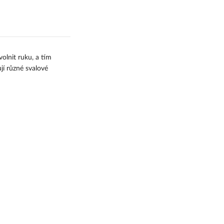
pobočku
WE|DO - Doručení na
adresu
GLS - Doručení na
volnit ruku, a tím
adresu
í různé svalové
GLS - Doručení na
pobočku