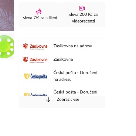
sleva 200 Kč za
sleva 7% za sdílení
videorecenzi
Zásilkovna na adresu
Zásilkovna
Česká pošta - Doručení
na adresu
Česká pošta - Doručení
na pobočku
Zobrazit vše
PPL - Doručení na
adresu
PPL - Doručení na