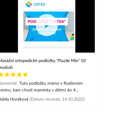
Masážní ortopedické podložky "Puzzle Mix" 10
modulů
Komentář:
Tuto podložku máme v Rodinném
centru, kam chodí maminky s dětmi do 4...
Adéla Horáková
(Datum recenze: 14.10.2022)