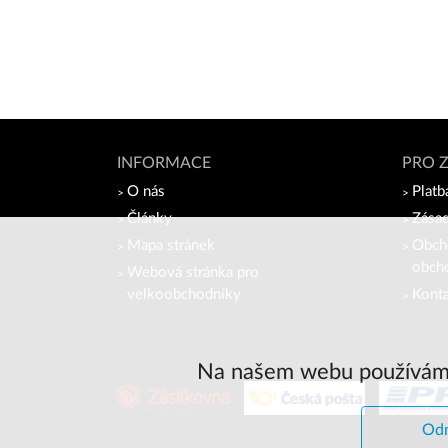
INFORMACE
PRO 
O nás
Platb
Články
Zásad
Mapa stránek
Obch
obch
Webová stránka pro
velkoobchodníky
Kont
Na našem webu používáme
Odm