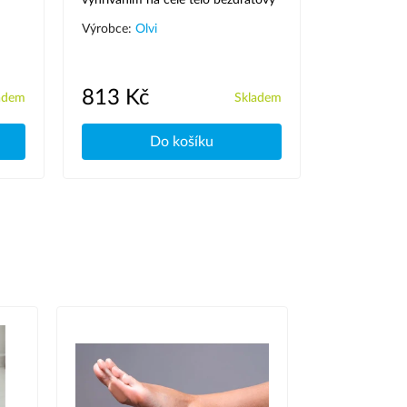
vyhříváním na celé tělo bezdrátový
Výrobce:
Masážní přístroj proti celulitidě
Výrobce:
Olvi
813 Kč
385 Kč
adem
Skladem
Do košíku