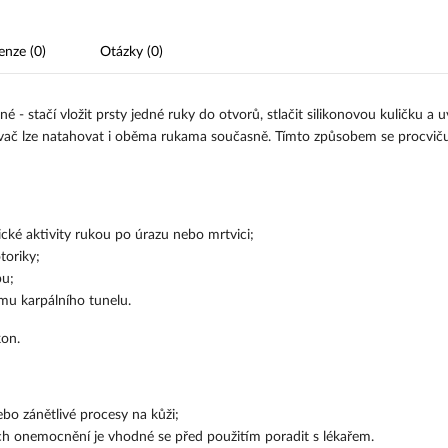
enze (0)
Otázky (0)
é - stačí vložit prsty jedné ruky do otvorů, stlačit silikonovou kuličku a u
vač lze natahovat i oběma rukama současně. Tímto způsobem se procvičuj
cké aktivity rukou po úrazu nebo mrtvici;
toriky;
pu;
mu karpálního tunelu.
kon.
bo zánětlivé procesy na kůži;
ých onemocnění je vhodné se před použitím poradit s lékařem.