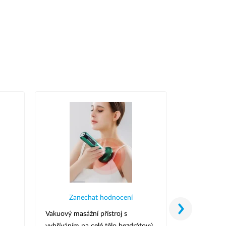
Zanechat hodnocení
Zane
Vakuový masážní přístroj s
Masážní vál