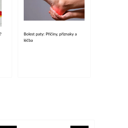
?
Bolest paty: Příčiny, příznaky a
léčba