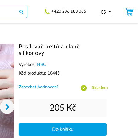
+420 296 183 085
CS
Posilovač prstů a dlaně
silikonový
Výrobce:
HBC
Kód produktu: 10445
Zanechat hodnocení
Skladem
205 Kč
Do košíku