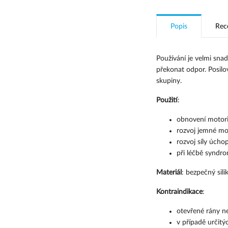
Popis
Rec
Používání je velmi snadn
překonat odpor. Posilo
skupiny.
Použití
:
obnovení motori
rozvoj jemné mo
rozvoj síly úcho
při léčbě syndro
Materiál
: bezpečný sili
Kontraindikace
:
otevřené rány ne
v případě určit