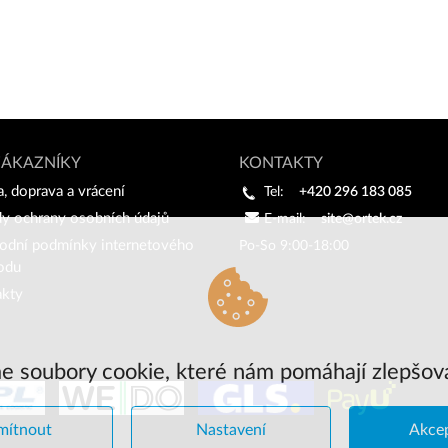
ZÁKAZNÍKY
KONTAKTY
a, doprava a vrácení
Tel:
+420 296 183 085
y ochrany osobních údajů
E-mail:
site@ortek.cz
odní podmínky internetového
Po-So 9:00-18:00
odu
akty
 soubory cookie, které nám pomáhají zlepšov
ítnout
Nastavení
Akce