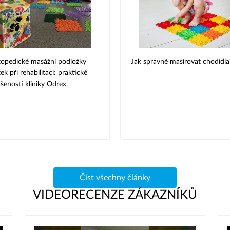
opedické masážní podložky
Jak správně masírovat chodidla
ek při rehabilitaci: praktické
šenosti kliniky Odrex
Číst všechny články
VIDEORECENZE ZÁKAZNÍKŮ