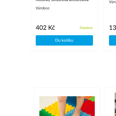
motoriky Senzorická antistresová
Výr
hračka
Výrobce:
402 Kč
13
Skladem
Skladem
u
Do košíku