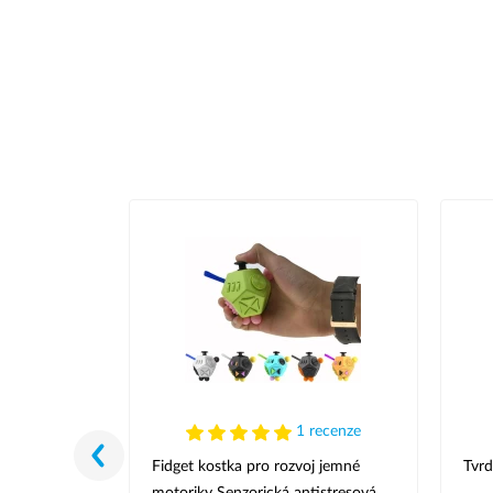
recenze
1 recenze
ohy ORTEK
Fidget kostka pro rozvoj jemné
Tvrd