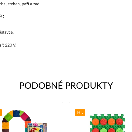
icha, stehen, paží a zad.
e:
ástavce.
síť 220 V.
PODOBNÉ PRODUKTY
Hit