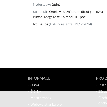
Nedostatky:
žádné
Komentář:
Ortek Masážní ortopedická podložka
Puzzle "Mega Mix" 16 modulů - poč...
Ivo Bartoš
(Datum recenze: 11.12.2024)
INFORMACE
PRO 
O nás
Platb
Články
Zásad
Mapa stránek
Obch
obch
Webová stránka pro