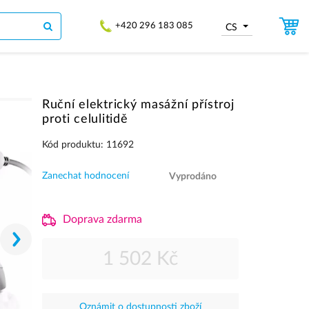
+420 296 183 085
CS
Ruční elektrický masážní přístroj
proti celulitidě
Kód produktu: 11692
Zanechat hodnocení
Vyprodáno
Doprava zdarma
1 502 Kč
Oznámit o dostupnosti zboží