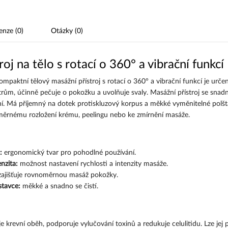
enze (0)
Otázky (0)
oj na tělo s rotací o 360° a vibrační funkcí
paktní tělový masážní přístroj s rotací o 360° a vibrační funkcí je určen
m, účinně pečuje o pokožku a uvolňuje svaly. Masážní přístroj se snad
. Má příjemný na dotek protiskluzový korpus a měkké vyměnitelné polštá
noměrnému rozložení krému, peelingu nebo ke zmírnění masáže.
n:
ergonomický tvar pro pohodlné používání.
nzita:
možnost nastavení rychlosti a intenzity masáže.
ajišťuje rovnoměrnou masáž pokožky.
tavce:
měkké a snadno se čistí.
je krevní oběh, podporuje vylučování toxinů a redukuje celulitidu. Lze jej