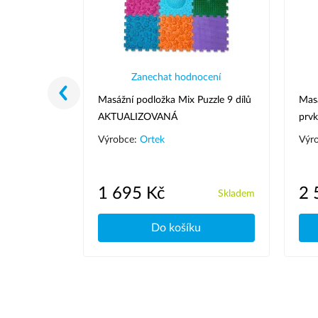
 recenze
Zanechat hodnocení
odložka
Masážní podložka Mix Puzzle 9 dílů
Masá
odulů
AKTUALIZOVANÁ
prvk
Výrobce:
Ortek
Výr
1 695 Kč
2 
Skladem
Skladem
u
Do košíku