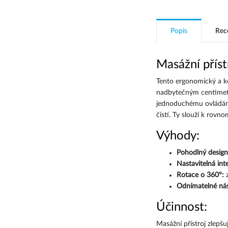
Popis
Rec
Masážní přístr
Tento ergonomický a kom
nadbytečným centimetrů
jednoduchému ovládání
čistí. Ty slouží k rov
Výhody:
Pohodlný desig
Nastavitelná inte
Rotace o 360°:
z
Odnímatelné nás
Účinnost:
Masážní přístroj zlepšu