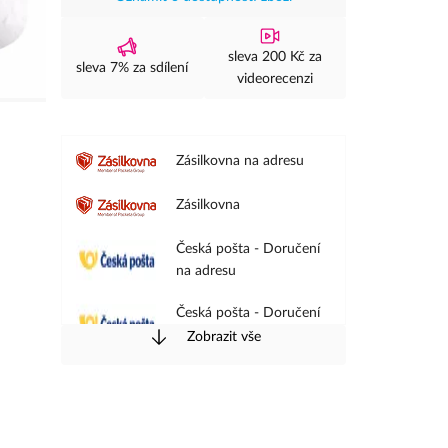
sleva 200 Kč za
sleva 7% za sdílení
videorecenzi
Zásilkovna na adresu
Zásilkovna
Česká pošta - Doručení
na adresu
Česká pošta - Doručení
na pobočku
Zobrazit vše
PPL - Doručení na
adresu
PPL - Doručení na