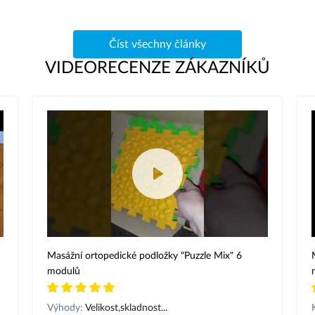
Číst všechny články
VIDEORECENZE ZÁKAZNÍKŮ
Masážní ortopedické podložky "Puzzle Mix" 6
modulů
Výhody:
Velikost,skladnost...