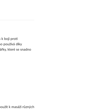
pobočku
WE|DO - Doručení na
adresu
GLS - Doručení na
adresu
 k boji proti
no používá díky
GLS - Doručení na
řky, které se snadno
pobočku
 použít k masáži různých