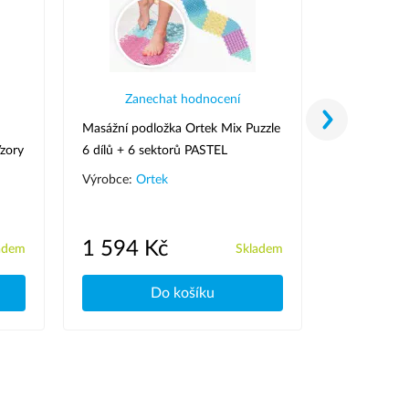
Zanechat hodnocení
Zane
Masážní podložka Ortek Mix Puzzle
Masážní podl
zory
6 dílů + 6 sektorů PASTEL
Šedá
Výrobce:
Ortek
Výrobce:
Or
1 594 Kč
915 Kč
adem
Skladem
Do košíku