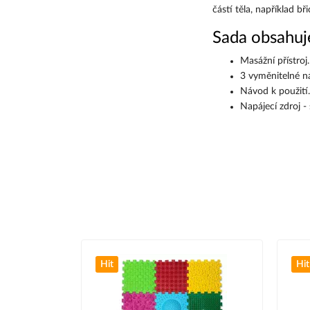
částí těla, například bř
Sada obsahuj
Masážní přístroj.
3 vyměnitelné n
Návod k použití.
Napájecí zdroj - 
Hit
Hit