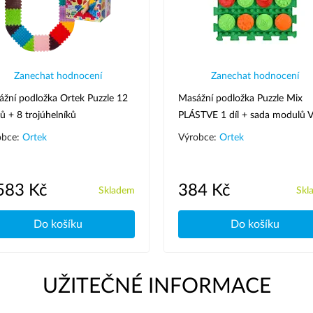
Zanechat hodnocení
Zanechat hodnocení
žní podložka Ortek Puzzle 12
Masážní podložka Puzzle Mix
ů + 8 trojúhelníků
PLÁSTVE 1 díl + sada modulů V
obce:
Ortek
Výrobce:
Ortek
583 Kč
384 Kč
Skladem
Skl
Do košíku
Do košíku
UŽITEČNÉ INFORMACE