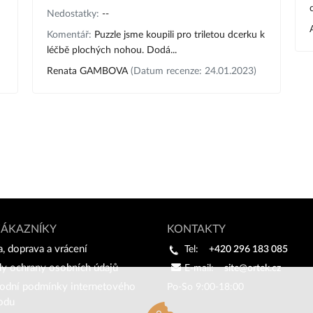
Nedostatky:
--
Komentář:
Puzzle jsme koupili pro triletou dcerku k
léčbě plochých nohou. Dodá...
Renata GAMBOVA
(Datum recenze: 24.01.2023)
ZÁKAZNÍKY
KONTAKTY
a, doprava a vrácení
Tel:
+420 296 183 085
y ochrany osobních údajů
E-mail:
site@ortek.cz
odní podmínky internetového
Po-So 9:00-18:00
odu