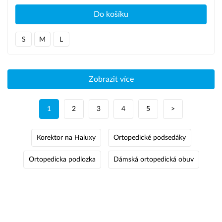
Do košíku
S
M
L
Zobrazit více
1
2
3
4
5
>
Korektor na Haluxy
Ortopedické podsedáky
Ortopedicka podlozka
Dámská ortopedická obuv