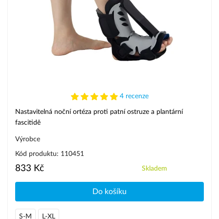
4 recenze
Nastavitelná noční ortéza proti patní ostruze a plantární
fascitidě
Výrobce
Kód produktu: 110451
833 Kč
Skladem
Do košíku
S-M
L-XL