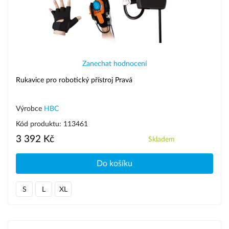
Zanechat hodnocení
Rukavice pro robotický přístroj Pravá
Výrobce
HBC
Kód produktu: 113461
3 392 Kč
Skladem
Do košíku
S
L
XL