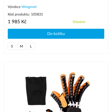
Výrobce
Wingmed
Kód produktu: 105831
1 985 Kč
Skladem
Do košíku
S
M
L