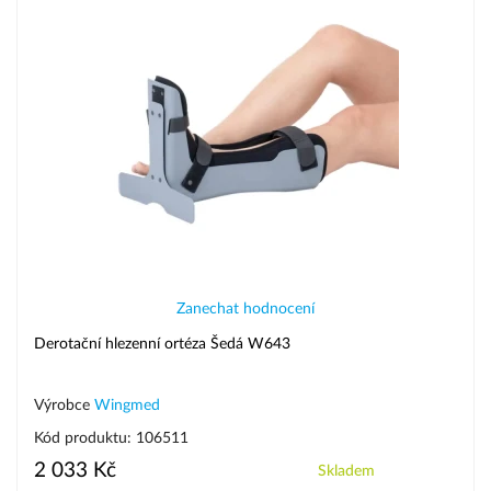
Zanechat hodnocení
Derotační hlezenní ortéza Šedá W643
Výrobce
Wingmed
Kód produktu: 106511
2 033 Kč
Skladem