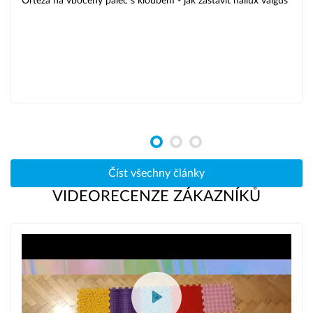
Ortéza na vbočený palec s kloubem - jak zastavit hallux valgus
jsou:
doba rekonvalescence po výronech, operacích,
zraněních, zlomeninách a úrazech;
Prevence a léčba onemocnění pohybového aparátu
(artróza, paréza, ochrnutí a další);
nestabilita kloubů;
léčba neurologických onemocnění (mrtvice atd.);
ochrana svalů a kloubů při fyzické aktivitě;
úleva od bolesti při muskuloskeletálních poruchách.
Číst všechny články
Abyste mohli určit, jakou ortézu potřebujete, měli byste se
VIDEORECENZE ZÁKAZNÍKŮ
poradit s ortopedem.
Kde si koupit ortézu?
V internetových obchodech se zdravotnickými potřebami
jsou nyní k dispozici stovky různých ortopedických
výrobků. Pokud však chcete kupit ortézy v České republice
od prověřených značek, podívejte se do online katalogu.
Najdete zde ortézy na nohy, krční límce a výrobky pro další