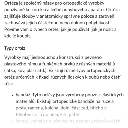
Ortéza je společný název pro ortopedické výrobky
používané ke korekci a léčbě pohybového aparátu. Ortéza
zajišťuje klouby v anatomicky správné poloze a zároveň
zachovává jejich částečnou nebo úplnou pohyblivost.
Povíme vám o typech ortéz, jak je používat, jak je nosit a
kde je koupit.
Typy ortéz
Výrobky mají jednoduchou konstrukci z pevného
plastového rámu a funkčních prvků z různých materiálů
(látka, kov, plast atd.). Existují různé typy ortopedických
ortéz určených k fixaci různých lidských kloubů nebo částí
těla:
bandáž. Tyto ortézy jsou vyrobeny pouze z elastických
materiálů. Existují ortopedické bandáže na ruce a
prsty, ramena, kolena, dolní část zad, břicho v
těhotenství a po něm, krk, páteř;
korzet. Jedná se o výrobek na podporu různých částí
páteře, má zpevňující žebra a dlahy, které se