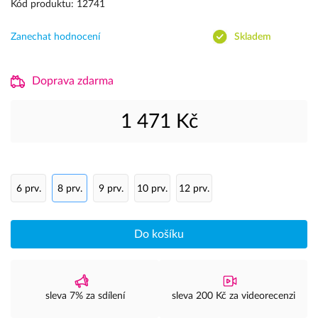
Kód produktu: 12741
Zanechat hodnocení
Skladem
Doprava zdarma
1 471 Kč
6 prv.
8 prv.
9 prv.
10 prv.
12 prv.
Do košíku
sleva 7% za sdílení
sleva 200 Kč za videorecenzi