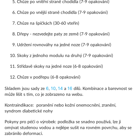
Chůze po vnitřní straně chodidla (7-9 opakování)
Chůze po vnější straně chodidla (7-9 opakování)
Chůze na špičkách (30-60 vteřin)
Dřepy - nezvedejte paty ze země (7-9 opakování)
Udržení rovnováhy na jedné noze (7-9 opakování)
Skoky z jednoho modulu na druhý (7-9 opakování)
Střídavě skoky na jedné noze (6-8 opakování)
Chůze v podřepu (6-8 opakování)
6
10
14
16
Skladem jsou sady ze 
, 
, 
 a 
 dílů
. Kombinace a barevnost se 
může lišit s tím, co je zobrazeno na webu.
Kontraindikace:
  poranění nebo kožní onemocnění, zranění, 
syndrom diabetické nohy
Pokyny pro péči o výrobek:
podložka se snadno používá, lze ji
omývat studenou vodou a nejlépe sušit na rovném povrchu, aby se
zabránilo deformaci.