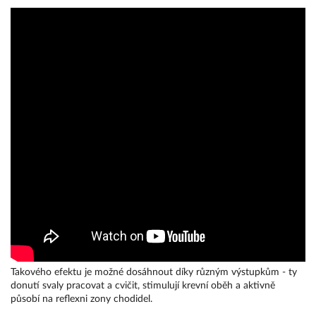
Takového efektu je možné dosáhnout díky různým výstupkům - ty 
donutí svaly pracovat a cvičit, stimulují krevní oběh a aktivně 
působí na reflexni zony chodidel.