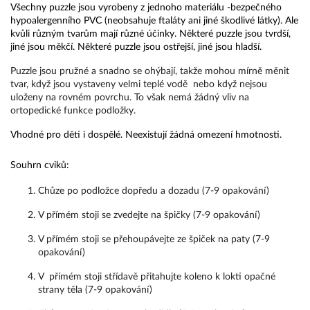
Všechny puzzle jsou vyrobeny z jednoho materiálu -bezpečného 
hypoalergenního PVC (neobsahuje ftaláty ani jiné škodlivé látky). Ale 
kvůli různým tvarům mají různé účinky. Některé puzzle jsou tvrdší, 
jiné jsou měkčí. Některé puzzle jsou ostřejší, jiné jsou hladší.
Puzzle jsou pružné a snadno se ohýbají, takže mohou mírně měnit
tvar, když jsou vystaveny velmi teplé vodě nebo když nejsou
uloženy na rovném povrchu. To však nemá žádný vliv na
ortopedické funkce podložky.
Vhodné pro děti i dospělé. Neexistují žádná omezení hmotnosti.
Souhrn cviků:
Chůze po podložce dopředu a dozadu (7-9 opakování)
V přímém stoji se zvedejte na špičky (7-9 opakování)
V přímém stoji se přehoupávejte ze špiček na paty (7-9 
opakování)
V  přímém stoji střídavě přitahujte koleno k lokti opačné 
strany těla (7-9 opakování)