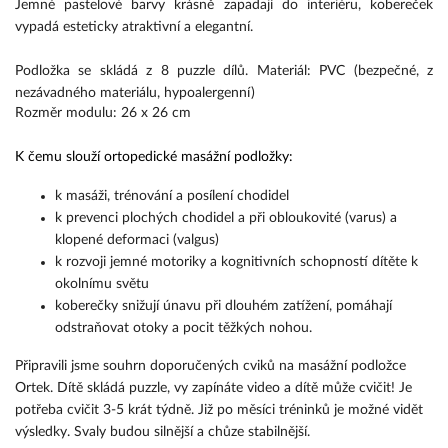
Jemné pastelové barvy krásně zapadají do interiéru, kobereček 
vypadá esteticky atraktivní a elegantní.
Podložka se skládá z 8 puzzle dílů. 
Materiál: PVC (bezpečné, z 
nezávadného materiálu, hypoalergenní)
Rozměr modulu: 26 x 26 cm
K čemu slouží ortopedické masážní podložky:
k masáži, trénování a posílení chodidel
k prevenci plochých chodidel a při obloukovité (varus) a 
klopené deformaci (valgus)
k rozvoji jemné motoriky a kognitivních schopností dítěte k 
okolnímu světu
koberečky snižují únavu při dlouhém zatížení, pomáhají 
odstraňovat otoky a pocit těžkých nohou.
Připravili jsme souhrn doporučených cviků na masážní podložce 
Ortek. Dítě skládá puzzle, vy zapínáte video a dítě může cvičit! Je 
potřeba cvičit 3-5 krát týdně. Již po měsíci tréninků je možné vidět 
výsledky. Svaly budou silnější a chůze stabilnější.