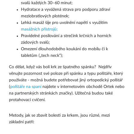
svalů každých 30–60 minut;
Hydratace a vyvážená strava pro podporu zdraví
meziobratlových plotének;
Lehká masáž šíje pro uvolnění napětí s využitím
masážních přístrojů;
Pravidelné posilování a strečink krčních a horních
zádových svalů;
Omezení dlouhodobého koukání do mobilu či k
tabletům („tech neck“);
Co dělat, když vás bolí krk ze špatného spánku? Nejdřív
věnujte pozornost své poloze při spánku a typu polštáře, který
používáte - možná budete potřebovat jiný ortopedický polštář
(
polštáře na spaní
najdete v internetovém obchodě Ortek nebo
na partnerských stránkách značky). Užitečná budou také
protahovací cvičení.
Metody, jak se zbavit bolesti za krkem, jsou různé, mezi
základní patří: