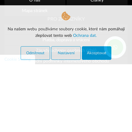
O nás
Články
Mapa stránek
PRO ZÁKAZNÍKY
Na našem webu používáme soubory cookie, které nám pomáhají
Webová stránka pro velkoobchodníky
zlepšovat tento web
Ochrana dat.
Platba, doprava a vrácení
Zásady ochrany osobních údajů
Odmítnout
Nastavení
Akceptovat
Cookie Setting
Obchodní podmínky internetového obchodu
Kontakty
KONTAKTY
Tel:
+420 296 183 085
E-mail:
site@ortek.cz
Po-So 9:00-18:00
JSME NA SOCIÁLNÍCH SÍTÍCH