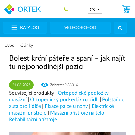
ORTEK
CS
KATALOG
VELKOOBCHOD
Úvod
Články
Bolest krční páteře a spaní – jak najít
tu nejpohodlnější pozici
21.06.2025
Zobrazení: 33016
Související produkty:
Ortopedické podložky
masážní
|
Ortopedický podsedák na židli
|
Polštář do
auta pro řidiče
|
Fixace palce u nohy
|
Elektrické
masážní přístroje
|
Masážní přístroje na tělo
|
Rehabilitační přístroje