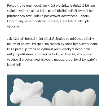
Pokud trpíte onemocněním krční ploténky, je důležité během
spánku zmírnit tlak na krční páteř. Ideální polštář by měl být
přizpůsoben tvaru krku a poskytovat dostatečnou oporu.
Doporučují se ortopedické polštáře, které tuto funkci plní
výborně.
Jak ležet při bolesti krční páteře? Snažte se udržovat páteř v
neutrální poloze. Při spaní na zádech by měla být hlava v jedné
linii s páteří, je třeba se vyhnout příliš vysokým nebo příliš
nízkým polštářům. Při spaní na boku je důležité, aby polštář
vyplňoval prostor mezi hlavou a matrací a udržoval tak páteř v
jedné linii.