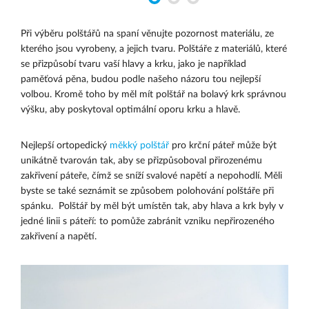
Při výběru polštářů na spaní věnujte pozornost materiálu, ze
kterého jsou vyrobeny, a jejich tvaru. Polštáře z materiálů, které
se přizpůsobí tvaru vaší hlavy a krku, jako je například
paměťová pěna, budou podle našeho názoru tou nejlepší
volbou. Kromě toho by měl mít polštář na bolavý krk správnou
výšku, aby poskytoval optimální oporu krku a hlavě.
Nejlepší ortopedický
měkký polštář
pro krční páteř může být
unikátně tvarován tak, aby se přizpůsoboval přirozenému
zakřivení páteře, čímž se sníží svalové napětí a nepohodlí. Měli
byste se také seznámit se způsobem polohování polštáře při
spánku. Polštář by měl být umístěn tak, aby hlava a krk byly v
jedné linii s páteří: to pomůže zabránit vzniku nepřirozeného
zakřivení a napětí.