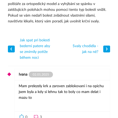
polštáře za ortopedický model a vyhýbání se spánku v
zatěžujících polohách mohou pomoci tento typ bolesti snížit.
Pokud se vám nedaří bolest zvládnout vlastními silami,
navštivte lékaře, který vám poradí, jak uvolnit krční svaly.
Jak spat pri bolesti
bederni patere aby
Svaly chodidla -
se zmírnily potíže
jak na ně?
během noci
Ivana
02.01.2025
Mam prelezely krk a zaroven zablokovani i na opichu
jsem byla a kdy si lehnu tak to boly co mam delat i
mazu to
0
3