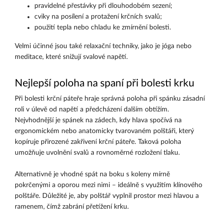
pravidelné přestávky při dlouhodobém sezení;
cviky na posílení a protažení krčních svalů;
použití tepla nebo chladu ke zmírnění bolesti.
Velmi účinné jsou také relaxační techniky, jako je jóga nebo
meditace, které snižují svalové napětí.
Nejlepší poloha na spaní při bolesti krku
Při bolesti krční páteře hraje správná poloha při spánku zásadní
roli v úlevě od napětí a předcházení dalším obtížím.
Nejvhodnější je spánek na zádech, kdy hlava spočívá na
ergonomickém nebo anatomicky tvarovaném polštáři, který
kopíruje přirozené zakřivení krční páteře. Taková poloha
umožňuje uvolnění svalů a rovnoměrné rozložení tlaku.
Alternativně je vhodné spát na boku s koleny mírně
pokrčenými a oporou mezi nimi – ideálně s využitím klínového
polštáře. Důležité je, aby polštář vyplnil prostor mezi hlavou a
ramenem, čímž zabrání přetížení krku.