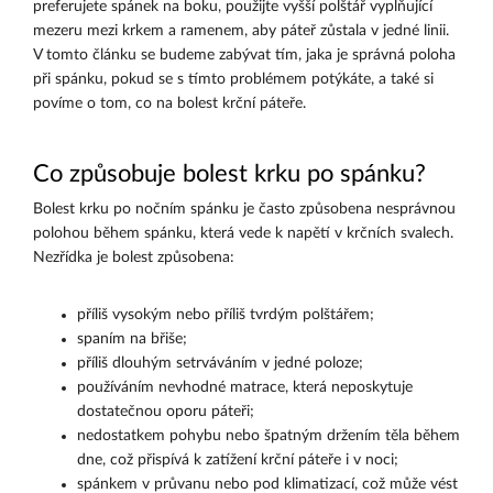
preferujete spánek na boku, použijte vyšší polštář vyplňující
mezeru mezi krkem a ramenem, aby páteř zůstala v jedné linii.
V tomto článku se budeme zabývat tím, jaka je správná poloha
při spánku, pokud se s tímto problémem potýkáte, a také si
povíme o tom, co na bolest krční páteře.
Co způsobuje bolest krku po spánku?
Bolest krku po nočním spánku je často způsobena nesprávnou
polohou během spánku, která vede k napětí v krčních svalech.
Nezřídka je bolest způsobena:
příliš vysokým nebo příliš tvrdým polštářem;
spaním na břiše;
příliš dlouhým setrváváním v jedné poloze;
používáním nevhodné matrace, která neposkytuje
dostatečnou oporu páteři;
nedostatkem pohybu nebo špatným držením těla během
dne, což přispívá k zatížení krční páteře i v noci;
spánkem v průvanu nebo pod klimatizací, což může vést