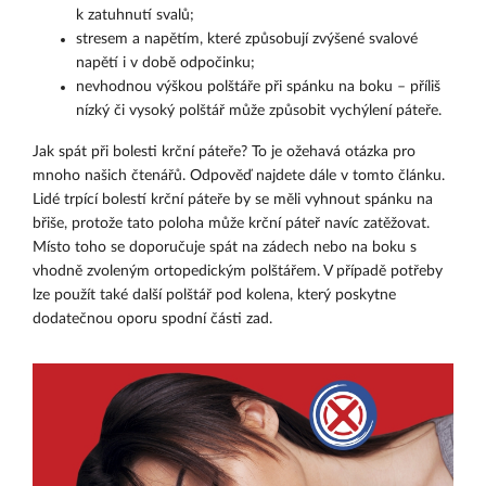
k zatuhnutí svalů;
stresem a napětím, které způsobují zvýšené svalové
napětí i v době odpočinku;
nevhodnou výškou polštáře při spánku na boku – příliš
nízký či vysoký polštář může způsobit vychýlení páteře.
Jak spát při bolesti krční páteře? To je ožehavá otázka pro
mnoho našich čtenářů. Odpověď najdete dále v tomto článku.
Lidé trpící bolestí krční páteře by se měli vyhnout spánku na
břiše, protože tato poloha může krční páteř navíc zatěžovat.
Místo toho se doporučuje spát na zádech nebo na boku s
vhodně zvoleným ortopedickým polštářem. V případě potřeby
lze použít také další polštář pod kolena, který poskytne
dodatečnou oporu spodní části zad.